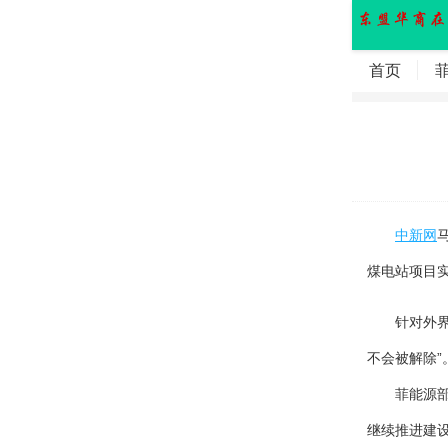
首页
中新网
煤电站项目
针对外界有
不会被解除”
菲能源部指
继续推进建