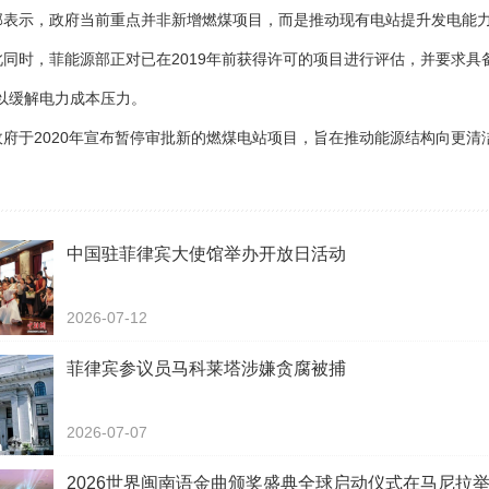
示，政府当前重点并非新增燃煤项目，而是推动现有电站提升发电能力
同时，菲能源部正对已在2019年前获得许可的项目进行评估，并要求具
以缓解电力成本压力。
于2020年宣布暂停审批新的燃煤电站项目，旨在推动能源结构向更清
中国驻菲律宾大使馆举办开放日活动
2026-07-12
菲律宾参议员马科莱塔涉嫌贪腐被捕
2026-07-07
2026世界闽南语金曲颁奖盛典全球启动仪式在马尼拉