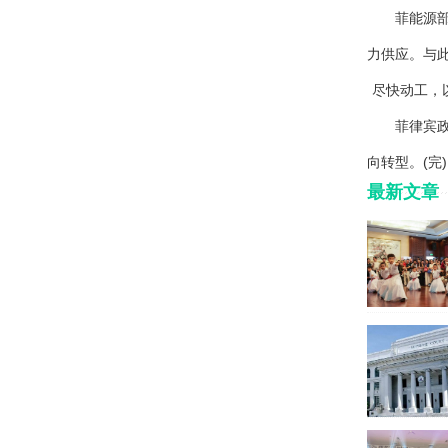
菲能源部表
力供应。与此
尽快动工，
菲律宾政府
向转型。(完)
最新文章