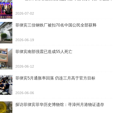
2026-07-02
菲律宾三佳钢铁厂被扣70名中国公民全部获释
2026-06-19
菲律宾南部强震已造成55人死亡
2026-06-12
菲律宾5月通胀率回落 仍连三月高于官方目标
2026-06-06
探访菲律宾菲华历史博物馆：寻漳州月港物证遗存