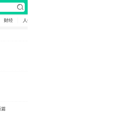
财经
人物
环保
English
文旅
侨界
视
新篇