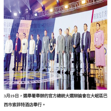
月
日，選舉署舉辦的官方總統大選辯論會在大岷區巴
3
19
西市索菲特酒店舉行。