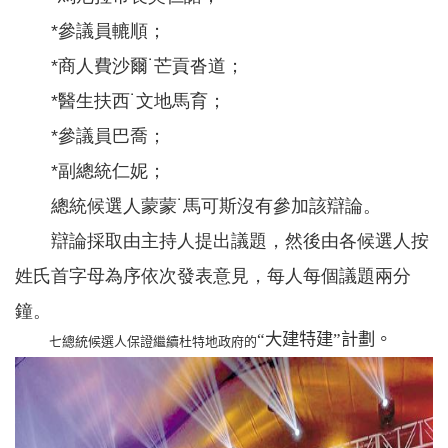
*參議員轆順；
*商人費沙爾˙芒貢沓道；
*醫生扶西˙文地馬育；
*參議員巴喬；
*副總統仁妮；
總統候選人蒙蒙˙馬可斯沒有參加該辯論。
辯論採取由主持人提出議題，然後由各候選人按
姓氏首字母為序依次發表意見，每人每個議題兩分
鐘。
大建特建
計劃。
“
”
七總統候選人保證繼續杜特地政府的