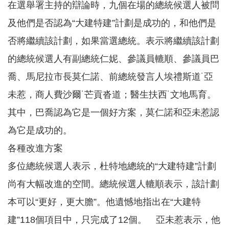
在選舉署主持的辯論時，九個在場的總統候選人被問
及他們是否認為“大建特建”計劃是成功的，和他們是
否將繼續該計劃，如果當選總統。表示將繼續該計劃
的總統候選人有副總統仁妮、參議員轆順、參議員巴
喬、馬尼拉市長莫仁諾、前總統發言人埃禮斯道˙亞
未惹，商人費沙爾˙芒貢沓道；醫生扶西˙文地馬育。
其中，巴喬認為它是一個好方案，莫仁諾和亞未惹認
為它是成功的。
各種改進方案
多位總統候選人表示，杜特地總統的“大建特建”計劃
尚有大幅改進的空間。總統候選人轆順表示，該計劃
本可以“更好，更大膽”。他遺憾地指出在“大建特
建”118個項目中，只完成了12個。 亞未惹表示，他