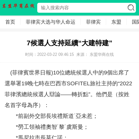
首页
菲律宾大选与华人命运
菲律宾
东盟
国
7候選人支持延續“大建特建”
时间：2022-03-22 09:46:15
来源：
东盟华商在线
(菲律賓世界日報)10位總統候選人中的9個出席了
選舉署19晚七時在巴西市SOFITEL旅社主持的“2022
菲律濱總統候選人辯論——轉折點”。他們是（按姓
名首字母為序）：
*前副外交部長埃禮斯道˙亞未惹；
*勞工領袖禮奧智˙黎˙虞斯曼；
*馬尼拉市長莫仁諾；