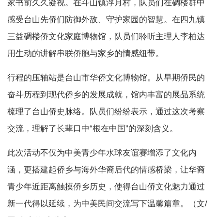
家书前久久凝视。在斗山镇浮月村，队员们在碉楼群中
感受台山先侨们防御外敌、守护家园的智慧。在四九镇
三益碉楼侨文化家庭博物馆，队员们聆听主理人李柏达
用生动的讲解串联侨胞与家乡的情感纽带。
行程的压轴站是台山市华侨文化博物馆。从早期侨民的
奋斗历程到现代侨乡的发展成就，馆内丰富的展品系统
梳理了台山侨史脉络。队员们纷纷表示，通过这次考察
交流，理解了长辈口中“根在中国”的深刻含义。
此次活动不仅为中美青少年水球友谊赛增添了文化内
涵，更搭建起侨乡与海外华裔后代的情感桥梁，让华裔
青少年近距离触摸侨乡历史，使得台山侨文化魅力通过
新一代得以延续，为中美民间交流写下温馨篇章。（文/