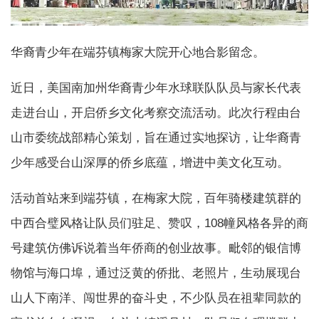
华裔青少年在端芬镇梅家大院开心地合影留念。
近日，美国南加州华裔青少年水球联队队员与家长代表
走进台山，开启侨乡文化考察交流活动。此次行程由台
山市委统战部精心策划，旨在通过实地探访，让华裔青
少年感受台山深厚的侨乡底蕴，增进中美文化互动。
活动首站来到端芬镇，在梅家大院，百年骑楼建筑群的
中西合璧风格让队员们驻足、赞叹，108幢风格各异的商
号建筑仿佛诉说着当年侨商的创业故事。毗邻的银信博
物馆与海口埠，通过泛黄的侨批、老照片，生动展现台
山人下南洋、闯世界的奋斗史，不少队员在祖辈同款的