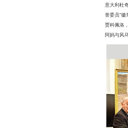
意大利杜
誉委员”
贾科佩洛，
阿妈与风