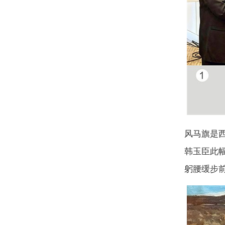
风马旗是
韩玉臣此
躬腰缓步