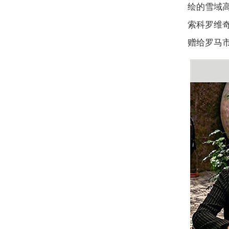
绘的雪域
索科罗维
赠给罗马