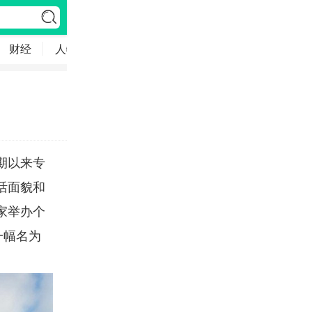
财经
人物
环保
English
文旅
侨界
视
期以来专
活面貌和
家举办个
一幅名为